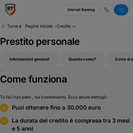
latinești
кириллица
Internet Banking
Torna a
|
Pagina iniziale
Credite
Prestito personale
Informazioni generali
Quanto costa?
Come si o
Come funziona
Tu fai i tuoi piani , noi li sosteniamo. Ecco alcuni dettagli:
m
Puoi ottenere fino a 30.000 euro
m
La durata del credito è compresa tra 3 mesi
e 5 anni