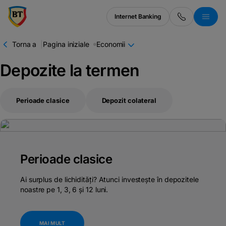
latinești
кириллица
Internet Banking
Torna a
|
Pagina iniziale
Economii
Depozite la termen
Perioade clasice
Depozit colateral
Perioade clasice
Ai surplus de lichidități? Atunci investește în depozitele
noastre pe 1, 3, 6 și 12 luni.
MAI MULT