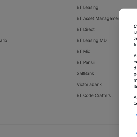
BT Leasing
BT Asset Management
C
BT Direct
r
z
ario
BT Leasing MD
f
BT Mic
A
c
BT Pensii
d
SaltBank
p
m
Victoriabank
l
BT Code Crafters
A
c