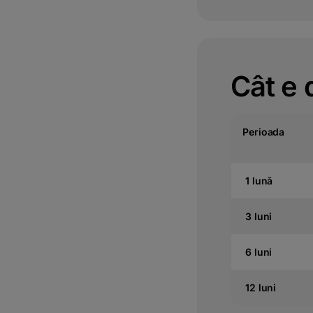
Cât e
Perioada
1 lună
3 luni
6 luni
12 luni