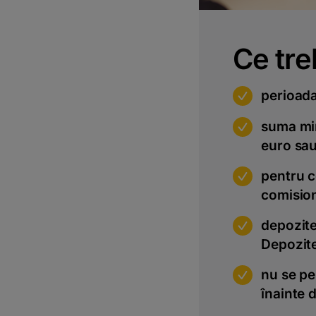
Ce tre
m
perioada 
m
suma min
euro sau
m
pentru c
comisio
m
depozite
Depozite
m
nu se pe
înainte 