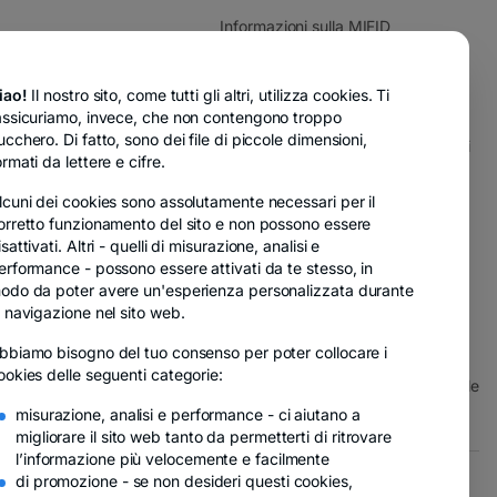
Informazioni sulla MIFID
Garanzia di deposito
iao!
Il nostro sito, come tutti gli altri, utilizza cookies. Ti
CSALB
assicuriamo, invece, che non contengono troppo
ucchero. Di fatto, sono dei file di piccole dimensioni,
Elenco delle banche corrispondenti
ormati da lettere e cifre.
CODACONS
lcuni dei cookies sono
assolutamente necessari
per il
orretto funzionamento del sito e non possono essere
Termini e condizioni
isattivati. Altri -
quelli di misurazione, analisi e
Documenti utili
erformance
- possono essere attivati da te stesso, in
odo da poter avere un'esperienza personalizzata durante
Sicurezza online
a navigazione nel sito web.
Supporto agli sviluppatori
bbiamo bisogno del tuo consenso per poter collocare i
ookies delle seguenti categorie:
Politica di divulgazione responsabile
misurazione, analisi e performance
- ci aiutano a
migliorare il sito web tanto da permetterti di ritrovare
l’informazione più velocemente e facilmente
di promozione
- se non desideri questi cookies,