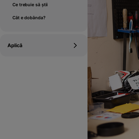
Ce trebuie să știi
Cât e dobânda?
Aplică